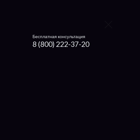
eMachine
Prestigio
4Good
Бесплатная консультация
Digma
8 (800) 222-37-20
Irbis
Xiaomi
Haier
Microsoft
Dexp
Getac
Настройка ноутбуков