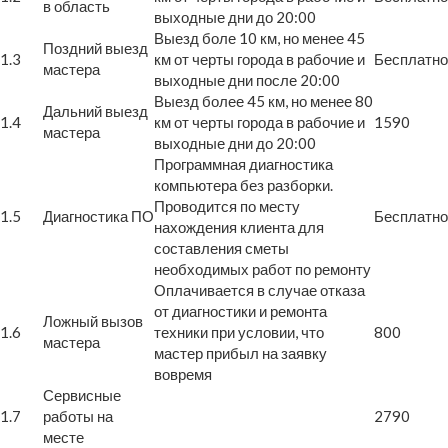
в область
выходные дни до 20:00
Выезд боле 10 км, но менее 45
Поздний выезд
1.3
км от черты города в рабочие и
Бесплатно
мастера
выходные дни после 20:00
Выезд более 45 км, но менее 80
Дальний выезд
1.4
км от черты города в рабочие и
1590
мастера
выходные дни до 20:00
Программная диагностика
компьютера без разборки.
Проводится по месту
1.5
Диагностика ПО
Бесплатно
нахождения клиента для
составления сметы
необходимых работ по ремонту
Оплачивается в случае отказа
от диагностики и ремонта
Ложный вызов
1.6
техники при условии, что
800
мастера
мастер прибыл на заявку
вовремя
Сервисные
1.7
работы на
2790
месте