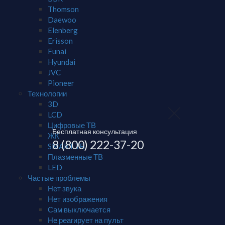
Thomson
Daewoo
Elenberg
Erisson
Funai
Hyundai
JVC
Pioneer
Технологии
3D
LCD
Цифровые ТВ
Бесплатная консультация
ЖК
8 (800) 222-37-20
SMART ТВ
Плазменные ТВ
LED
Частые проблемы
Нет звука
Нет изображения
Сам выключается
Не реагирует на пульт