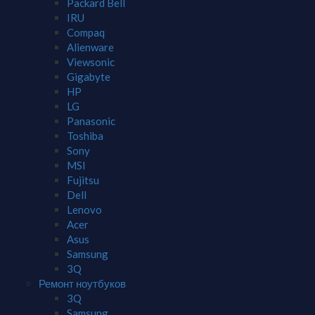
Packard Bell
IRU
Compaq
Alienware
Viewsonic
Gigabyte
HP
LG
Panasonic
Toshiba
Sony
MSI
Fujitsu
Dell
Lenovo
Acer
Asus
Samsung
3Q
Ремонт ноутбуков
3Q
Samsung